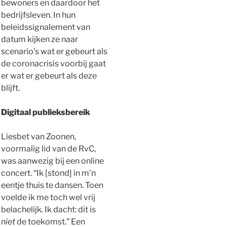
bewoners en daardoor het
bedrijfsleven.
In hun
beleidssignalement van
datum kijken ze naar
scenario’s wat er gebeurt als
de coronacrisis voorbij gaat
er wat er gebeurt als deze
blijft.
Digitaal publieksbereik
Liesbet van Zoonen,
voormalig lid van de RvC,
was aanwezig bij een online
concert. “Ik [stond] in m’n
eentje thuis te dansen. Toen
voelde ik me toch wel vrij
belachelijk. Ik dacht: dit is
niet
de toekomst.” Een