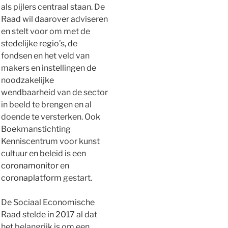
als pijlers centraal staan.
De
Raad wil daarover adviseren
en stelt voor om met de
stedelijke regio’s, de
fondsen en het veld van
makers en instellingen de
noodzakelijke
wendbaarheid van de sector
in beeld te brengen en al
doende te versterken.
Ook
Boekmanstichting
Kenniscentrum voor kunst
cultuur en beleid is een
coronamonitor
en
coronaplatform
gestart.
De Sociaal Economische
Raad stelde
in 2017
al dat
het belangrijk is om een