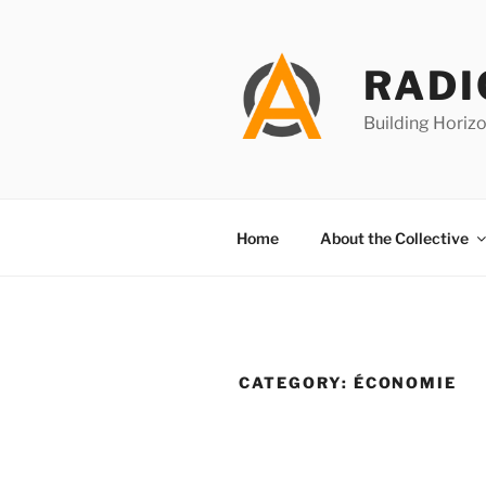
Skip
to
content
RADI
Building Horizo
Home
About the Collective
CATEGORY:
ÉCONOMIE