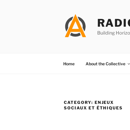
Skip
to
content
RADI
Building Horizo
Home
About the Collective
CATEGORY:
ENJEUX
SOCIAUX ET ÉTHIQUES