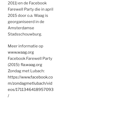
2011) en de Facebook
Farewell Party die in april
2015 door o.a. Waag is
georganiseerd in de
Amsterdamse
Stadsschouwburg.
Meer informatie op
www.waag.org
Facebook Farewell Party
(2015):
fla.waag.org
Zondag met Lubach:
https://www.facebook.co
m/zondagmetlubach/vid
eos/1711346418957093
/